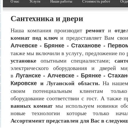
О нас
Услуги
Наши работы
Стоимость работ
Отде
Сантехника и двери
ремонт
отде
Наша компания производит
и
комнат под ключ
и предоставляет Вам сво
Алчевске - Брянке - Стаханове - Перво
также мы включили в услугу, предложение по 
установке
сант
опытными специалистами;
электрического оборудования и дверей м
в
Луганске - Алчевске - Брянке - Стаха
и Луганской области.
На нашем 
Кировске
своим потенциальным клиентам только 
оборудование соответствии с гост. А также 
ванных комнат
мы используем новинки обо
новые технологии которые только начали
Ассортимент представлен для Вас в следующ