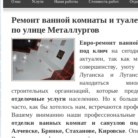
О нас
Услуги
Наши работы
Стоимость работ
Отде
Ремонт ванной комнаты и туале
по улице Металлургов
Евро-ремонт ванно
под ключ
на сегодн
актуален, так как 
совершенству, уюту
Луганска и Луганс
находиться мно
строительных организаций, которые пре
отделочные услуги
населению. Но к большо
часто, как бы хотелось нам, встречаются про
Вашему вниманию наши профессиональны
отделки ванных комнат и санузлов по
Алчевске, Брянке, Стаханове, Кировске
. Оп